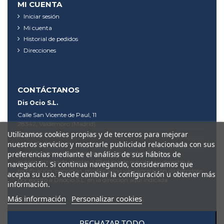
MI CUENTA
Iniciar sesión
Mi cuenta
Historial de pedidos
Direcciones
CONTÁCTANOS
Dis Ocio S.L.
Calle San Vicente de Paul, 11
28342, Valdemoro (Madrid)
Utilizamos cookies propias y de terceros para mejorar
91 895 53 95
nuestros servicios y mostrarle publicidad relacionada con sus
tienda@videodis.es
Sus datos pasarán a formar parte de nuestro fichero
preferencias mediante el análisis de sus hábitos de
automatizado de clientes. USted puede ejercitar su derecho a
navegación. Si continua navegando, consideramos que
rectificación, oposición, modificación y/o cancelación dirigiéndose
acepta su uso. Puede cambiar la configuración u obtener más
por escrito a Disocio S.L. en la dirección aquí indicada
información.
Más información
Personalizar cookies
RECHAZAR TODO