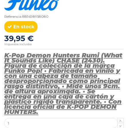
Referencia
889698958080
En stock
39,95 €
Impuestos incluidos
K-Pop Demon Hunters Rumi (What
It Sounds Like) CHASE (2430).
Figura de colección de la marca
Funko Pop! · Fabricada en vinilo y
con una cabeza de tamaño
desproporcionado como principal
rasgo distintivo. · Mide unos 9cm.
de altura aproximada. · Se
entrega en una caja de cartón y
plástico rígido transparente. · Con
licencia oficial de K-POP DEMON
HUNTERS.