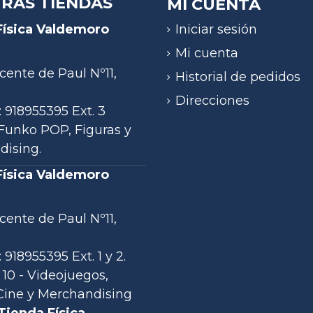
RAS TIENDAS
MI CUENTA
Iniciar sesión
Física Valdemoro
)
Mi cuenta
cente de Paul Nº11,
Historial de pedidos
Direcciones
: 918955395 Ext. 3
- Funko POP, Figuras y
ising.
Física Valdemoro
)
cente de Paul Nº11,
 918955395 Ext. 1 y 2.
 10 - Videojuegos,
ine y Merchandising