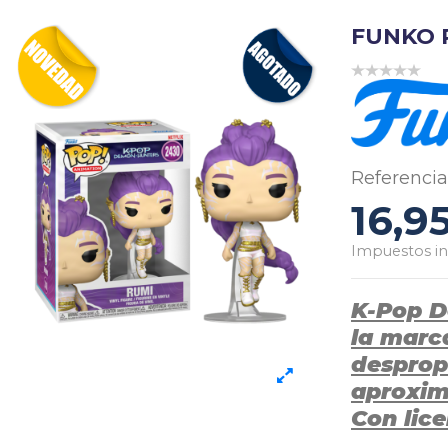
FUNKO P
Referencia
16,9
Impuestos in
K-Pop D
la marc
desprop
aproxima
Con lic