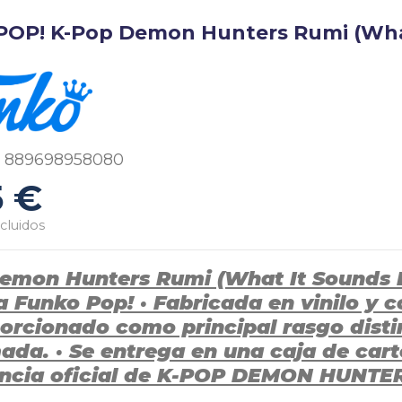
OP! K-Pop Demon Hunters Rumi (What 
889698958080
5 €
cluidos
emon Hunters Rumi (What It Sounds Li
a Funko Pop! · Fabricada en vinilo y
orcionado como principal rasgo distin
da. · Se entrega en una caja de cartó
encia oficial de K-POP DEMON HUNTE