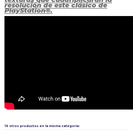
resolución de este clásico de
PlayStation®.
Calificación PEGI
18
Aún no existen valoraciones para este producto.
Tipo
Acción
16 otros productos en la misma categoría: