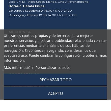
Local 9 y 10 - Videojuegos, Manga, Cine y Merchandising
Horario Tienda Física
De Lunes a Sabado 9:30-14:00 / 17:00-21:00
Domingos y Festivos 10:30-14:00 / 17:00- 21:00
MI CUENTA
Utilizamos cookies propias y de terceros para mejorar
Iniciar sesión
nuestros servicios y mostrarle publicidad relacionada con sus
Mi cuenta
preferencias mediante el análisis de sus hábitos de
Historial de pedidos
navegación. Si continua navegando, consideramos que
Direcciones
acepta su uso. Puede cambiar la configuración u obtener más
información.
Más información
Personalizar cookies
CONTÁCTANOS
RECHAZAR TODO
Dis Ocio S.L.
Calle San Vicente de Paul, 11
28342, Valdemoro (Madrid)
ACEPTO
91 895 53 95
tienda@videodis.es
Sus datos pasarán a formar parte de nuestro fichero
automatizado de clientes. USted puede ejercitar su derecho a