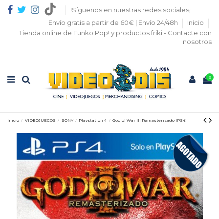
!Síguenos en nuestras redes sociales¡
Envío gratis a partir de 60€ | Envío 24/48h
Inicio
Tienda online de Funko Pop! y productos friki - Contacte con
nosotros
0
Inicio
VIDEOJUEGOS
SONY
Playstation 4
God of War III Remasterizado (PS4)