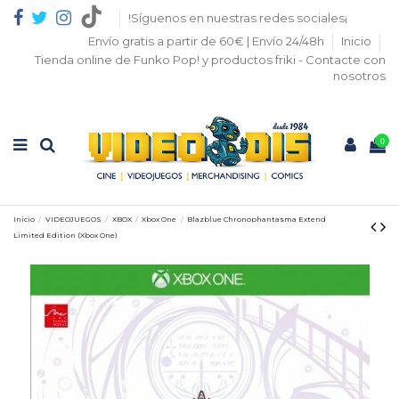
!Síguenos en nuestras redes sociales¡
Envío gratis a partir de 60€ | Envío 24/48h
Inicio
Tienda online de Funko Pop! y productos friki - Contacte con
nosotros
0
Inicio
VIDEOJUEGOS
XBOX
Xbox One
Blazblue Chronophantasma Extend
Limited Edition (Xbox One)