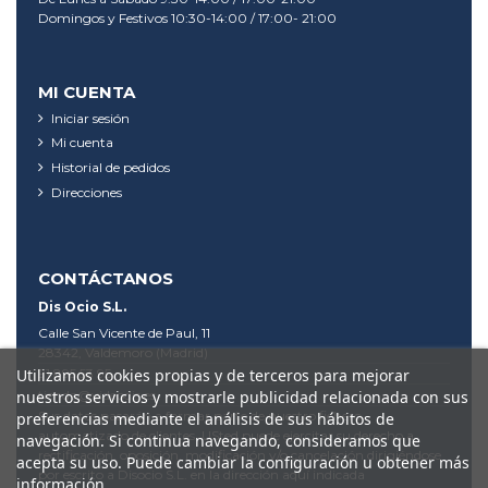
Domingos y Festivos 10:30-14:00 / 17:00- 21:00
MI CUENTA
Iniciar sesión
Mi cuenta
Historial de pedidos
Direcciones
CONTÁCTANOS
Dis Ocio S.L.
Calle San Vicente de Paul, 11
28342, Valdemoro (Madrid)
Utilizamos cookies propias y de terceros para mejorar
91 895 53 95
nuestros servicios y mostrarle publicidad relacionada con sus
tienda@videodis.es
Sus datos pasarán a formar parte de nuestro fichero
preferencias mediante el análisis de sus hábitos de
automatizado de clientes. USted puede ejercitar su derecho a
navegación. Si continua navegando, consideramos que
rectificación, oposición, modificación y/o cancelación dirigiéndose
acepta su uso. Puede cambiar la configuración u obtener más
por escrito a Disocio S.L. en la dirección aquí indicada
información.