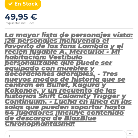
En Stock
49,95 €
Impuestos incluidos
La mayor lista de personajes vista:
¡28 personajes incluyendo el
favorito de los fans Lambda y el
recién jugable A. Mercurio! - Mi
habitación: Vestíbulo
personalizable que puede ser
equipado con muebles y
decoraciones adorables. - Tres
nuevos modos de historia que se
centran en Bullet, Kagura y
Kokonoe, y un recuento de las
historias Shift Calamity Trigger y
Continuum. - Lucha en línea en las
salas que pueden soportar hasta
64 jugadores ¡Incluye contenido
de descarga de BlazBlue
Chronophantasma!