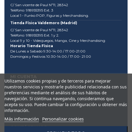
C/ San vicente de Paul Nº11, 28342
Teléfono: 918955395 Ext. 3
Local 1 - Funko POP, Figuras y Merchandising.
Tienda Física Valdemoro (Madrid)
C/ San vicente de Paul Nº11, 28342
Teléfono: 918955395 Ext. 1 y 2.
Local 9 y 10 - Videojuegos, Manga, Cine y Merchandising
Horario Tienda Física
De Lunes a Sabado 9:30-14:00 / 17:00-21:00
Domingos y Festivos 10:30-14:00 / 17:00- 21:00
MI CUENTA
Utilizamos cookies propias y de terceros para mejorar
Iniciar sesión
nuestros servicios y mostrarle publicidad relacionada con sus
Mi cuenta
preferencias mediante el análisis de sus hábitos de
Historial de pedidos
navegación. Si continua navegando, consideramos que
Direcciones
acepta su uso. Puede cambiar la configuración u obtener más
información.
Más información
Personalizar cookies
CONTÁCTANOS