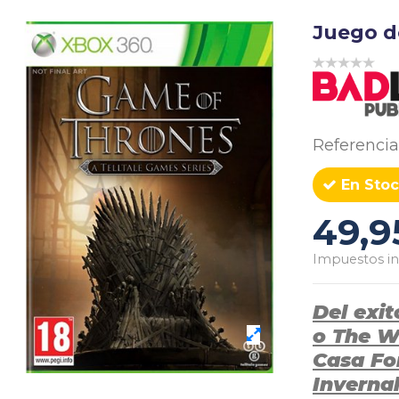
Juego d
Referencia
En Stoc
49,9
Impuestos in
Del exi
o The W
Casa For
Inverna