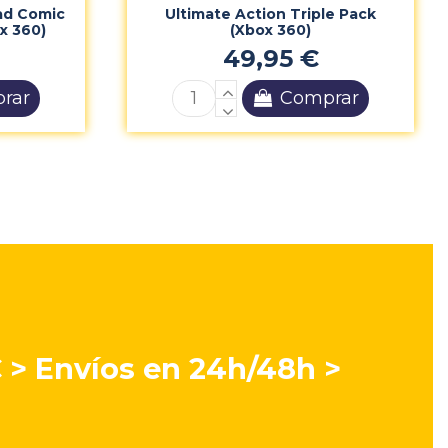
ad Comic
Ultimate Action Triple Pack
x 360)
(Xbox 360)
49,95 €
rar
Comprar
€ > Envíos en 24h/48h >