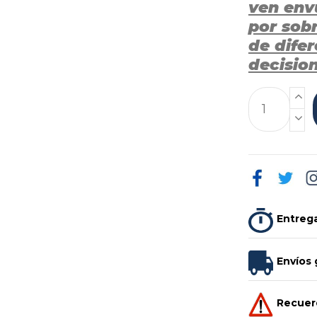
ven envu
por sobr
de dife
decision
Entrega
Envíos 
Recuerd