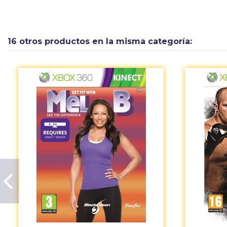
Idioma software
Idioma Caja
16 otros productos en la misma categoría:
Tipo
Plataforma
Compañía
Calificación PEGI