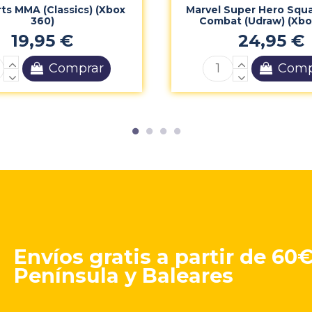
ts MMA (Classics) (Xbox
Marvel Super Hero Squ
360)
Combat (Udraw) (Xbo
19,95 €
24,95 €
Comprar
Comp
Envíos gratis a partir de 60
Península y Baleares