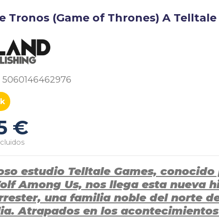
e Tronos (Game of Thrones) A Telltale
5060146462976
k
5 €
cluidos
toso estudio Telltale Games, conocid
olf Among Us, nos llega esta nueva h
rester, una familia noble del norte de
lia. Atrapados en los acontecimientos