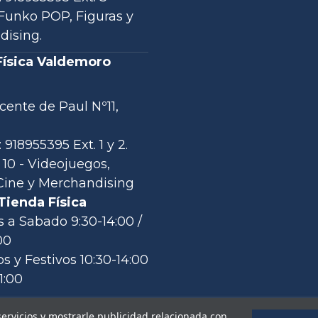
- Funko POP, Figuras y
ising.
Física Valdemoro
)
cente de Paul Nº11,
 918955395 Ext. 1 y 2.
 10 - Videojuegos,
ine y Merchandising
Tienda Física
 a Sabado 9:30-14:00 /
00
 y Festivos 10:30-14:00
1:00
servicios y mostrarle publicidad relacionada con