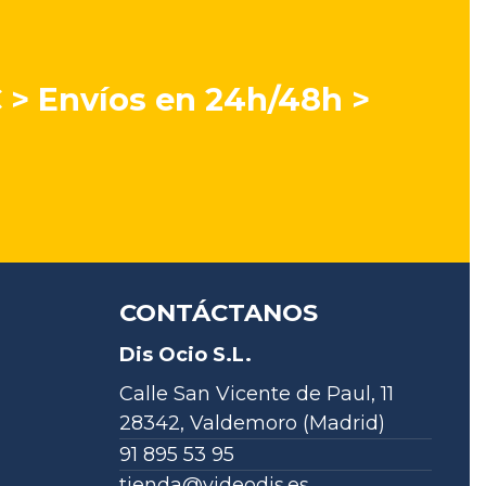
€ > Envíos en 24h/48h >
CONTÁCTANOS
Dis Ocio S.L.
Calle San Vicente de Paul, 11
28342, Valdemoro (Madrid)
91 895 53 95
tienda@videodis.es