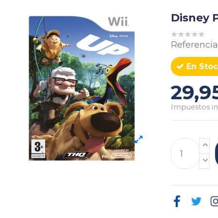
Disney P
Referencia
En Stoc
29,9
Impuestos in