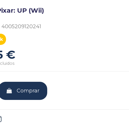
ixar: UP (Wii)
4005209120241
k
5 €
cluidos
Comprar