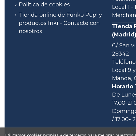
Política de cookies
Local 1 
Tienda online de Funko Pop! y
Merchand
productos friki - Contacte con
Tienda 
nosotros
(Madrid
C/ San vi
28342
Teléfono:
Local 9 y
Manga, C
Horario 
De Lunes
17:00-21:
Domingos
/ 17:00- 2
Utilizamos cookies propias y de terceros para mejorar nuestros 