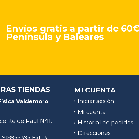
Envíos gratis a partir de 60
Península y Baleares
RAS TIENDAS
MI CUENTA
Iniciar sesión
Física Valdemoro
)
Mi cuenta
cente de Paul Nº11,
Historial de pedidos
Direcciones
: 918955395 Ext. 3