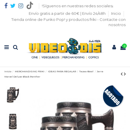
!Síguenos en nuestras redes sociales¡
Envío gratis a partir de 60€ | Envío 24/48h
Inicio
Tienda online de Funko Pop! y productos friki - Contacte con
nosotros
0
Inicio
MERCHANDISING FRIKI
IDEAS PARA REGALAR
Tazas-Bowl
Jarra
Marvel Deluxe Black Panther