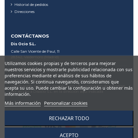
Historial de pedidos
Direcciones
CONTÁCTANOS
Dis Ocio S.L.
Calle San Vicente de Paul, 11
28342, Valdemoro (Madrid)
Utilizamos cookies propias y de terceros para mejorar
91 895 53 95
nuestros servicios y mostrarle publicidad relacionada con sus
tienda@videodis.es
Sus datos pasarán a formar parte de nuestro fichero
preferencias mediante el análisis de sus hábitos de
automatizado de clientes. USted puede ejercitar su derecho a
navegación. Si continua navegando, consideramos que
rectificación, oposición, modificación y/o cancelación dirigiéndose
acepta su uso. Puede cambiar la configuración u obtener más
por escrito a Disocio S.L. en la dirección aquí indicada
información.
Más información
Personalizar cookies
RECHAZAR TODO
ACEPTO