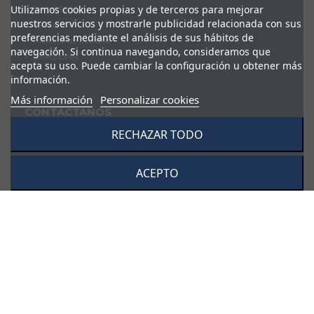
Utilizamos cookies propias y de terceros para mejorar
Iniciar sesión
nuestros servicios y mostrarle publicidad relacionada con sus
Mi cuenta
preferencias mediante el análisis de sus hábitos de
Historial de pedidos
navegación. Si continua navegando, consideramos que
Direcciones
acepta su uso. Puede cambiar la configuración u obtener más
información.
Más información
Personalizar cookies
CONTÁCTANOS
Dis Ocio S.L.
RECHAZAR TODO
Calle San Vicente de Paul, 11
28342, Valdemoro (Madrid)
ACEPTO
91 895 53 95
tienda@videodis.es
Sus datos pasarán a formar parte de nuestro fichero
automatizado de clientes. USted puede ejercitar su derecho a
rectificación, oposición, modificación y/o cancelación dirigiéndose
por escrito a Disocio S.L. en la dirección aquí indicada