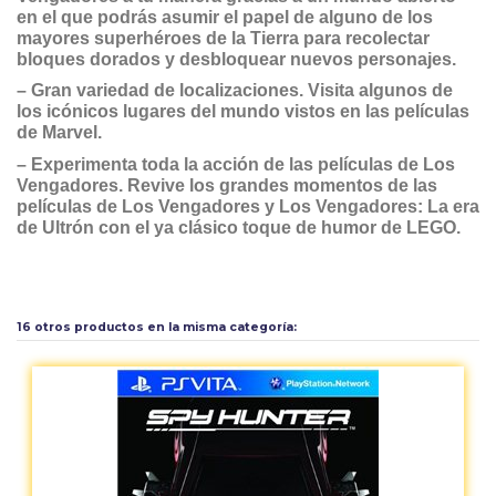
en el que podrás asumir el papel de alguno de los
mayores superhéroes de la Tierra para recolectar
bloques dorados y desbloquear nuevos personajes.
– Gran variedad de localizaciones. Visita algunos de
los icónicos lugares del mundo vistos en las películas
de Marvel.
– Experimenta toda la acción de las películas de Los
Vengadores. Revive los grandes momentos de las
películas de Los Vengadores y Los Vengadores: La era
de Ultrón con el ya clásico toque de humor de LEGO.
Calificación PEGI
7
Aún no existen valoraciones para este producto.
Tipo
Acción
16 otros productos en la misma categoría: