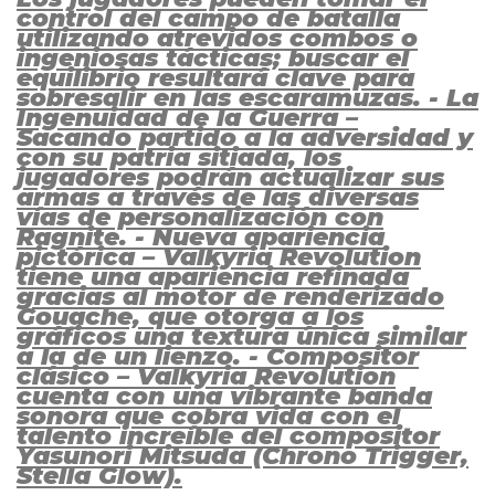
control del campo de batalla
utilizando atrevidos combos o
ingeniosas tácticas; buscar el
equilibrio resultará clave para
sobresalir en las escaramuzas. - La
Ingenuidad de la Guerra –
Sacando partido a la adversidad y
con su patria sitiada, los
jugadores podrán actualizar sus
armas a través de las diversas
vías de personalización con
Ragnite. - Nueva apariencia
pictórica – Valkyria Revolution
tiene una apariencia refinada
gracias al motor de renderizado
Gouache, que otorga a los
gráficos una textura única similar
a la de un lienzo. - Compositor
clásico – Valkyria Revolution
cuenta con una vibrante banda
sonora que cobra vida con el
talento increíble del compositor
Yasunori Mitsuda (Chrono Trigger,
Stella Glow).