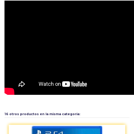
Calificación PEGI
16
Aún no existen valoraciones para este producto.
Tipo
RPG
16 otros productos en la misma categoría: