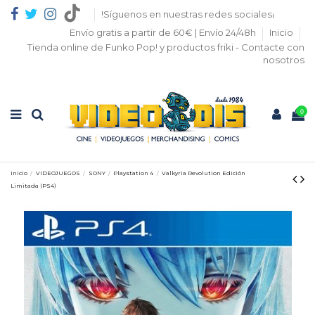
!Síguenos en nuestras redes sociales¡
Envío gratis a partir de 60€ | Envío 24/48h
Inicio
Tienda online de Funko Pop! y productos friki - Contacte con
nosotros
0
Inicio
VIDEOJUEGOS
SONY
Playstation 4
Valkyria Revolution Edición
Limitada (PS4)