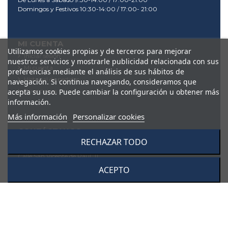
Domingos y Festivos 10:30-14:00 / 17:00- 21:00
MI CUENTA
Utilizamos cookies propias y de terceros para mejorar
Iniciar sesión
nuestros servicios y mostrarle publicidad relacionada con sus
Mi cuenta
preferencias mediante el análisis de sus hábitos de
Historial de pedidos
navegación. Si continua navegando, consideramos que
Direcciones
acepta su uso. Puede cambiar la configuración u obtener más
información.
Más información
Personalizar cookies
CONTÁCTANOS
RECHAZAR TODO
Dis Ocio S.L.
Calle San Vicente de Paul, 11
28342, Valdemoro (Madrid)
ACEPTO
91 895 53 95
tienda@videodis.es
Sus datos pasarán a formar parte de nuestro fichero
automatizado de clientes. USted puede ejercitar su derecho a
rectificación, oposición, modificación y/o cancelación dirigiéndose
por escrito a Disocio S.L. en la dirección aquí indicada