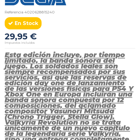
Referencia
4020628815240
En Stock
29,95 €
Impuestos incluidos
Esta edición incluye, por tiempo
limitado, la banda sonora del
juego. Los soldados leales son
siempre recompensados por sus
servicios, así que las reservas de
edición day one de lanzamiento
de las versiones físicas para PS4 Y
Xbox One en Europa incluirán una
banda sonora compuesta por 12
composiciones, del aclamado
compositor Yasunori Mitsuda
(Chrono Trigger, Stella Glow).
Valkyria Revolution no se trata
únicamente de un nuevo capítulo
de la legendaria serie Valkyria,
sino una entrega completamente