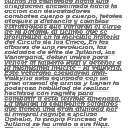
turnos ha cambiado hacia una
orientación encaminada hacia la
acción con devastadores
combates cuerpo a cuerpo, letales
ataques a distancia y cambios
estratégicos que variarán el curso
de la batalla, al tiempo que se
profundiza en la increíble historia
del Círculo de los Cinco. En los
albores de una revolución, los
soldados de élite de Jutland, los
Vanargand, deben unirse para
vencer al Imperio Ruzi y detener a
la mismísima muerte – la Valkyria.
Este veterano escuadrón anti-
Valkyria está equipado con un
gran arsenal de armas y tienen la
poderosa habilidad de realizar
hechizos con ragnite para
combatir a esta terrible amenaza.
La unidad la componen soldados
que tienen una gran afinidad por
el mineral ragnite e incluso
Ophelia, la propia Princesa de
Jutland se ha unido a sus filas.