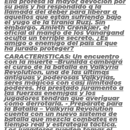
Ella profesa la mayor devoción por
su país y ha respondido a la
llamada del deber para liberar a
aquellos que están sufriendo bajo
el yugo de la tiranía Ruzi. Sin
embargo, Amleth Grønkjær, el
oficial al mando de los Vanargand
oculta un terrible secreto. ¿Es
amigo o enemigo del país al que
ha jurado proteger?
CARACTERISTICAS: Un encuentro
con la muerte –Brunilda cambiará
el curso de la batalla en Valkyria
Revolution, una de las últimas
antiguas y poderosas Valkyrias,
seres mágicos con casi ilimitados
poderes. Ha prestado juramento a
las fuerzas enemigas y los
jugadores tendrán que averiguar
cómo derrotarla. - Prepárate para
la Batalla – Valkyria Revolution
cuenta con un nuevo sistema de
batalla que mezcla combates en
tiempo real y estrategia táctica.
Los jugadores pueden tomar el