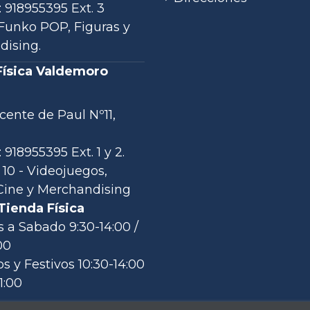
: 918955395 Ext. 3
- Funko POP, Figuras y
ising.
Física Valdemoro
)
cente de Paul Nº11,
 918955395 Ext. 1 y 2.
 10 - Videojuegos,
ine y Merchandising
Tienda Física
 a Sabado 9:30-14:00 /
00
 y Festivos 10:30-14:00
1:00