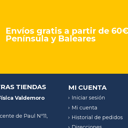
Envíos gratis a partir de 60
Península y Baleares
RAS TIENDAS
MI CUENTA
Iniciar sesión
Física Valdemoro
)
Mi cuenta
cente de Paul Nº11,
Historial de pedidos
Direcciones