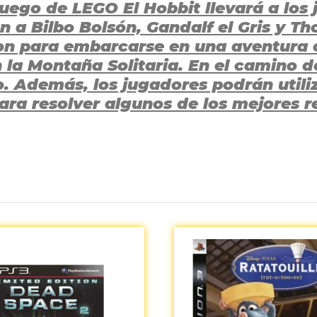
juego de LEGO El Hobbit llevará a los
án a Bilbo Bolsón, Gandalf el Gris y T
iton para embarcarse en una aventur
 la Montaña Solitaria. En el camino d
o. Además, los jugadores podrán utili
ra resolver algunos de los mejores r
Aún no existen valoraciones para este producto.
7
Aventura