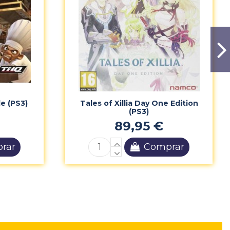
le (PS3)
Tales of Xillia Day One Edition
(PS3)
89,95 €
rar
Comprar