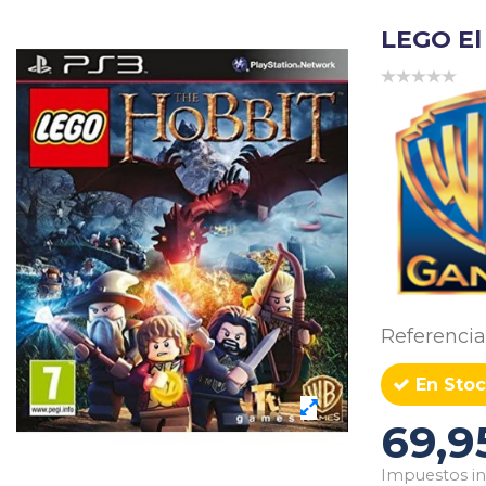
LEGO El
Referencia
En Stoc
69,9
Impuestos in