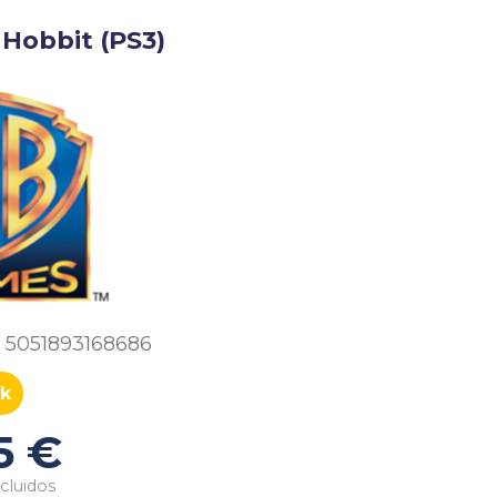
 Hobbit (PS3)
5051893168686
k
5 €
cluidos