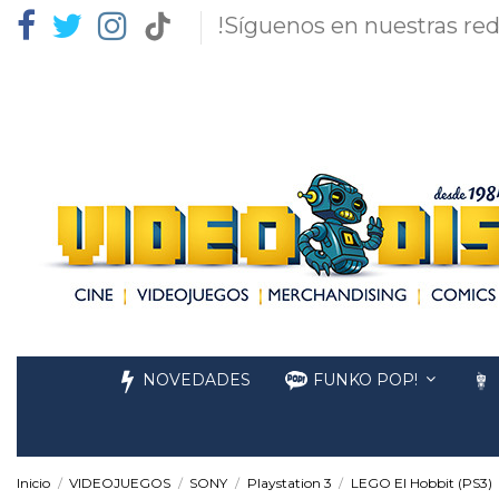
!Síguenos en nuestras red
NOVEDADES
FUNKO POP!
Inicio
VIDEOJUEGOS
SONY
Playstation 3
LEGO El Hobbit (PS3)