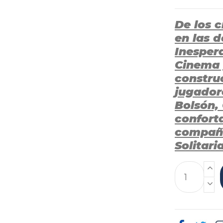
De los c
en las d
Inesper
Cinema 
construc
jugadore
Bolsón, 
confort
compañí
Solitari