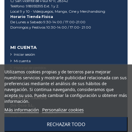
C/ San vicente de Paul Nº11, 28342
Teléfono: 918955395 Ext. 1 y 2.
Local 9 y 10 - Videojuegos, Manga, Cine y Merchandising
Horario Tienda Física
De Lunes a Sabado 9:30-14:00 / 17:00-21:00
Domingos y Festivos 10:30-14:00 / 17:00- 21:00
MI CUENTA
Iniciar sesión
Mi cuenta
Historial de pedidos
Utilizamos cookies propias y de terceros para mejorar
Direcciones
nuestros servicios y mostrarle publicidad relacionada con sus
preferencias mediante el análisis de sus hábitos de
navegación. Si continua navegando, consideramos que
acepta su uso. Puede cambiar la configuración u obtener más
CONTÁCTANOS
información.
Dis Ocio S.L.
Más información
Personalizar cookies
Calle San Vicente de Paul, 11
28342, Valdemoro (Madrid)
RECHAZAR TODO
91 895 53 95
tienda@videodis.es