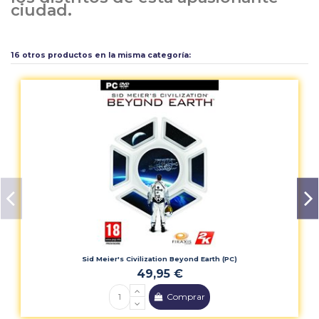
ciudad.
Plataforma
PC
Aún no existen valoraciones para este producto.
Compañía
KM
16 otros productos en la misma categoría:
Calificación PEGI
18
Idioma software
ES
Idioma Caja
ES/IT/PR
Tipo
Acción
Sid Meier's Civilization Beyond Earth (PC)
49,95 €
Comprar