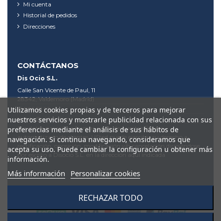
Mi cuenta
Historial de pedidos
Direcciones
CONTÁCTANOS
Dis Ocio S.L.
Calle San Vicente de Paul, 11
28342, Valdemoro (Madrid)
91 895 53 95
Utilizamos cookies propias y de terceros para mejorar
tienda@videodis.es
nuestros servicios y mostrarle publicidad relacionada con sus
Sus datos pasarán a formar parte de nuestro fichero
preferencias mediante el análisis de sus hábitos de
automatizado de clientes. USted puede ejercitar su derecho a
navegación. Si continua navegando, consideramos que
rectificación, oposición, modificación y/o cancelación dirigiéndose
acepta su uso. Puede cambiar la configuración u obtener más
por escrito a Disocio S.L. en la dirección aquí indicada
información.
Más información
Personalizar cookies
RECHAZAR TODO