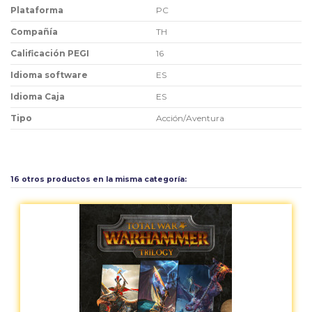
Plataforma
PC
Compañía
TH
Calificación PEGI
16
Idioma software
ES
Idioma Caja
ES
Tipo
Acción/Aventura
Aún no existen valoraciones para este producto.
16 otros productos en la misma categoría: