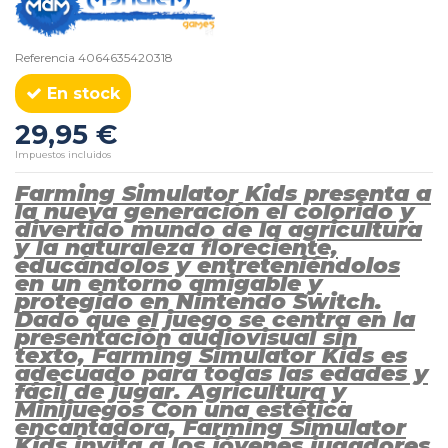
Referencia
4064635420318
En stock
29,95 €
Impuestos incluidos
Farming Simulator Kids presenta a
la nueva generación el colorido y
divertido mundo de la agricultura
y la naturaleza floreciente,
educándolos y entreteniéndolos
en un entorno amigable y
protegido en Nintendo Switch.
Dado que el juego se centra en la
presentación audiovisual sin
texto, Farming Simulator Kids es
adecuado para todas las edades y
fácil de jugar. Agricultura y
Minijuegos Con una estética
encantadora, Farming Simulator
Kids invita a los jóvenes jugadores