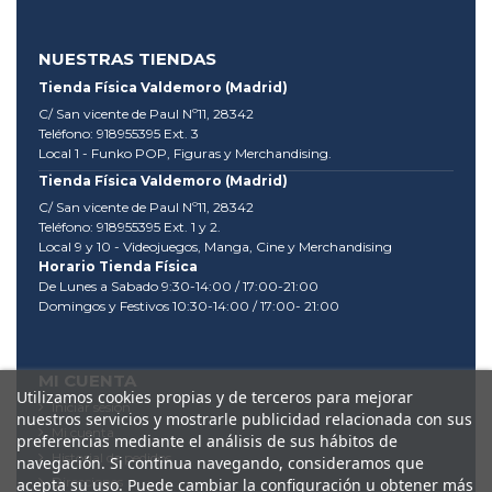
NUESTRAS TIENDAS
Tienda Física Valdemoro (Madrid)
C/ San vicente de Paul Nº11, 28342
Teléfono: 918955395 Ext. 3
Local 1 - Funko POP, Figuras y Merchandising.
Tienda Física Valdemoro (Madrid)
C/ San vicente de Paul Nº11, 28342
Teléfono: 918955395 Ext. 1 y 2.
Local 9 y 10 - Videojuegos, Manga, Cine y Merchandising
Horario Tienda Física
De Lunes a Sabado 9:30-14:00 / 17:00-21:00
Domingos y Festivos 10:30-14:00 / 17:00- 21:00
MI CUENTA
Utilizamos cookies propias y de terceros para mejorar
Iniciar sesión
nuestros servicios y mostrarle publicidad relacionada con sus
Mi cuenta
preferencias mediante el análisis de sus hábitos de
Historial de pedidos
navegación. Si continua navegando, consideramos que
Direcciones
acepta su uso. Puede cambiar la configuración u obtener más