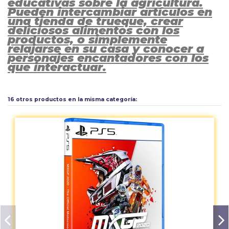
educativas sobre la agricultura.
Pueden intercambiar artículos en
una tienda de trueque, crear
deliciosos alimentos con los
productos, o simplemente
relajarse en su casa y conocer a
personajes encantadores con los
que interactuar.
Calificación PEGI
3
Aún no existen valoraciones para este producto.
Tipo
Simulación
16 otros productos en la misma categoría: