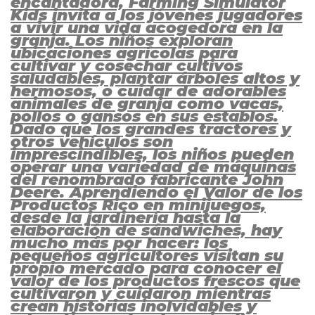
encantadora, Farming Simulator
Kids invita a los jóvenes jugadores
a vivir una vida acogedora en la
granja. Los niños exploran
ubicaciones agrícolas para
cultivar y cosechar cultivos
saludables, plantar árboles altos y
hermosos, o cuidar de adorables
animales de granja como vacas,
pollos o gansos en sus establos.
Dado que los grandes tractores y
otros vehículos son
imprescindibles, los niños pueden
operar una variedad de máquinas
del renombrado fabricante John
Deere. Aprendiendo el Valor de los
Productos Rico en minijuegos,
desde la jardinería hasta la
elaboración de sándwiches, hay
mucho más por hacer: los
pequeños agricultores visitan su
propio mercado para conocer el
valor de los productos frescos que
cultivaron y cuidaron mientras
crean historias inolvidables y