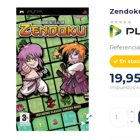
Zendoku
Referencia
En stoc
19,9
Impuestos in