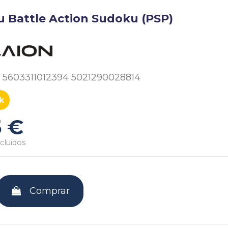
 Battle Action Sudoku (PSP)
5603311012394 5021290028814
k
5 €
cluidos
Comprar