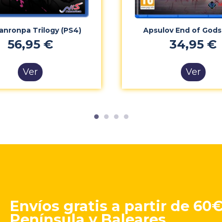
nronpa Trilogy (PS4)
Apsulov End of Gods
56,95 €
34,95 €
Ver
Ver
Envíos gratis a partir de 60
Península y Baleares