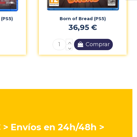
 (PS5)
Born of Bread (PS5)
36,95 €
Comprar
€ > Envíos en 24h/48h >