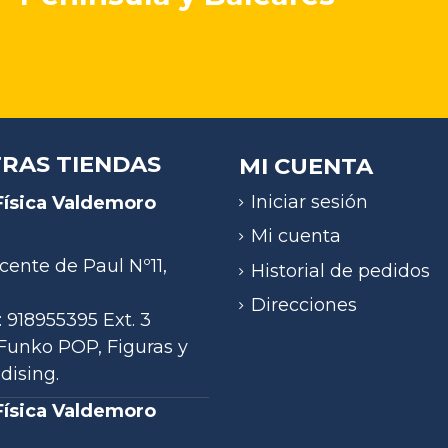
RAS TIENDAS
MI CUENTA
Iniciar sesión
Física Valdemoro
)
Mi cuenta
cente de Paul Nº11,
Historial de pedidos
Direcciones
: 918955395 Ext. 3
- Funko POP, Figuras y
ising.
Física Valdemoro
)