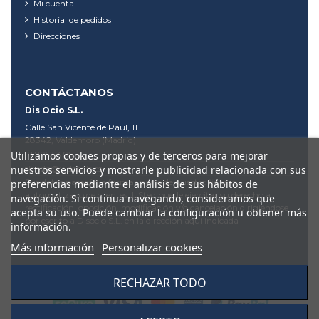
Mi cuenta
Historial de pedidos
Direcciones
CONTÁCTANOS
Dis Ocio S.L.
Calle San Vicente de Paul, 11
28342, Valdemoro (Madrid)
91 895 53 95
Utilizamos cookies propias y de terceros para mejorar
tienda@videodis.es
nuestros servicios y mostrarle publicidad relacionada con sus
Sus datos pasarán a formar parte de nuestro fichero
preferencias mediante el análisis de sus hábitos de
automatizado de clientes. USted puede ejercitar su derecho a
navegación. Si continua navegando, consideramos que
rectificación, oposición, modificación y/o cancelación dirigiéndose
acepta su uso. Puede cambiar la configuración u obtener más
por escrito a Disocio S.L. en la dirección aquí indicada
información.
Más información
Personalizar cookies
RECHAZAR TODO