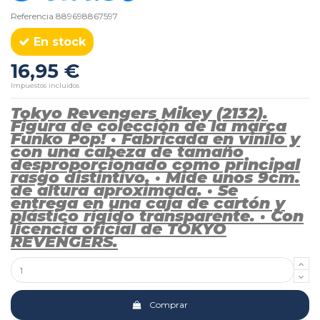
Referencia
889698867597
En stock
16,95 €
Impuestos incluidos
Tokyo Revengers Mikey (2132).
Figura de colección de la marca
Funko Pop! · Fabricada en vinilo y
con una cabeza de tamaño
desproporcionado como principal
rasgo distintivo. · Mide unos 9cm.
de altura aproximada. · Se
entrega en una caja de cartón y
plástico rígido transparente. · Con
licencia oficial de TOKYO
REVENGERS.
Comprar