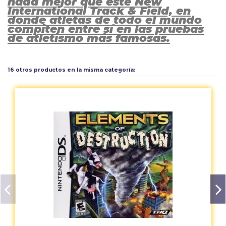
nada mejor que este New
International Track & Field, en
donde atletas de todo el mundo
compiten entre sí en las pruebas
de atletismo más famosas.
Calificación PEGI
7
Aún no existen valoraciones para este producto.
16 otros productos en la misma categoría: