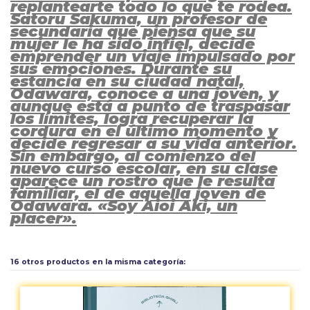
replantearte todo lo que te rodea.
Satoru Sakuma, un profesor de
secundaria que piensa que su
mujer le ha sido infiel, decide
emprender un viaje impulsado por
sus emociones. Durante su
estancia en su ciudad natal,
Odawara, conoce a una joven, y
aunque está a punto de traspasar
los límites, logra recuperar la
cordura en el último momento y
decide regresar a su vida anterior.
Sin embargo, al comienzo del
nuevo curso escolar, en su clase
aparece un rostro que le resulta
familiar, el de aquella joven de
Odawara. «Soy Aioi Aki, un
placer».
Editoriales
Norma Editorial
Aún no existen valoraciones para este producto.
16 otros productos en la misma categoría: