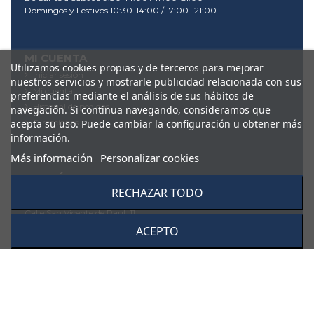
Domingos y Festivos 10:30-14:00 / 17:00- 21:00
MI CUENTA
Utilizamos cookies propias y de terceros para mejorar
Iniciar sesión
nuestros servicios y mostrarle publicidad relacionada con sus
Mi cuenta
preferencias mediante el análisis de sus hábitos de
Historial de pedidos
navegación. Si continua navegando, consideramos que
acepta su uso. Puede cambiar la configuración u obtener más
Direcciones
información.
Más información
Personalizar cookies
CONTÁCTANOS
RECHAZAR TODO
Dis Ocio S.L.
Calle San Vicente de Paul, 11
28342, Valdemoro (Madrid)
ACEPTO
91 895 53 95
tienda@videodis.es
Sus datos pasarán a formar parte de nuestro fichero
automatizado de clientes. USted puede ejercitar su derecho a
rectificación, oposición, modificación y/o cancelación dirigiéndose
por escrito a Disocio S.L. en la dirección aquí indicada