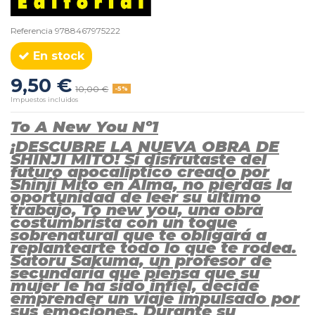
Referencia
9788467975222
En stock
9,50 €
10,00 €
-5%
Impuestos incluidos
To A New You Nº1
¡DESCUBRE LA NUEVA OBRA DE
SHINJI MITO! Si disfrutaste del
futuro apocalíptico creado por
Shinji Mito en Alma, no pierdas la
oportunidad de leer su último
trabajo, To new you, una obra
costumbrista con un toque
sobrenatural que te obligará a
replantearte todo lo que te rodea.
Satoru Sakuma, un profesor de
secundaria que piensa que su
mujer le ha sido infiel, decide
emprender un viaje impulsado por
sus emociones. Durante su