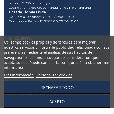
Teléfono: 918955395 Ext. 1 y 2.
Local 9 y 10 - Videojuegos, Manga, Cine y Merchandising
Horario Tienda Física
De Lunes a Sabado 9:30-14:00 / 17:00-21:00
Domingos y Festivos 10:30-14:00 / 17:00- 21:00
MI CUENTA
Utilizamos cookies propias y de terceros para mejorar
Iniciar sesión
nuestros servicios y mostrarle publicidad relacionada con sus
Mi cuenta
preferencias mediante el análisis de sus hábitos de
Historial de pedidos
navegación. Si continua navegando, consideramos que
acepta su uso. Puede cambiar la configuración u obtener más
Direcciones
información.
Más información
Personalizar cookies
CONTÁCTANOS
RECHAZAR TODO
Dis Ocio S.L.
Calle San Vicente de Paul, 11
28342, Valdemoro (Madrid)
ACEPTO
91 895 53 95
tienda@videodis.es