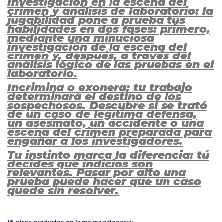
Investigación en la escena del
crimen y análisis de laboratorio: la
jugabilidad pone a prueba tus
habilidades en dos fases: primero,
mediante una minuciosa
investigación de la escena del
crimen y, después, a través del
análisis lógico de las pruebas en el
laboratorio.
Incrimina o exonera: tu trabajo
determinará el destino de los
sospechosos. Descubre si se trató
de un caso de legítima defensa,
un asesinato, un accidente o una
escena del crimen preparada para
engañar a los investigadores.
Tu instinto marca la diferencia: tú
decides qué indicios son
relevantes. Pasar por alto una
prueba puede hacer que un caso
quede sin resolver.
Calificación PEGI
7
Aún no existen valoraciones para este producto.
Tipo
Simulación
16 otros productos en la misma categoría: